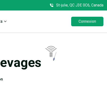
St-julie, QC J3E 0C6, Canada
ts
Connexion
levages
on