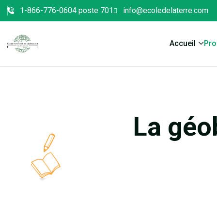
1-866-776-0604 poste 701
info@ecoledelaterre.com
Accueil
Pr
La géo