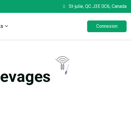
St-julie, QC J3E 0C6, Canada
ts
Connexion
levages